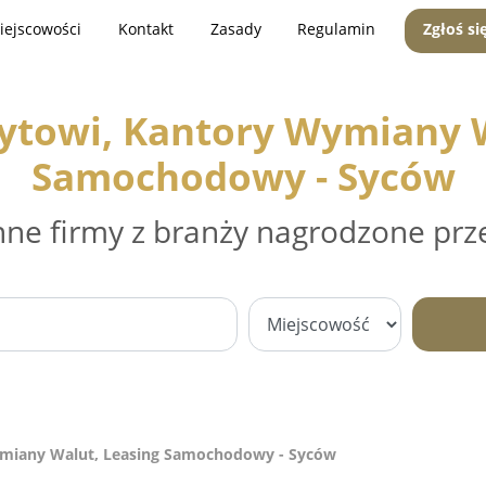
iejscowości
Kontakt
Zasady
Regulamin
Zgłoś si
dytowi, Kantory Wymiany W
Samochodowy - Syców
nne firmy z branży nagrodzone prz
ymiany Walut, Leasing Samochodowy - Syców