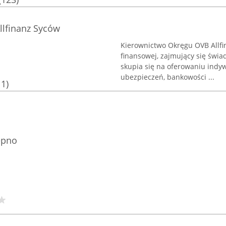
lfinanz Syców
Kierownictwo Okręgu OVB Allfi
finansowej, zajmujący się świ
skupia się na oferowaniu indy
ubezpieczeń, bankowości ...
11)
ępno