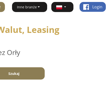
ę
Login
Inne branże
alut, Leasing
ez Orły
Szukaj