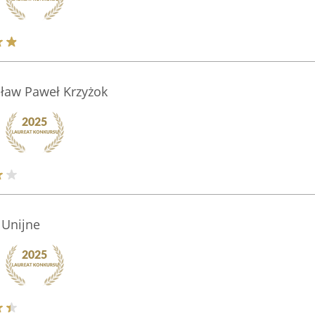
cław Paweł Krzyżok
 Unijne