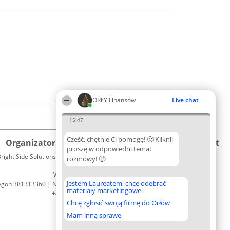
ORŁY Finansów
Live chat
15:47
Cześć, chętnie Ci pomogę! 🙂 Kliknij
Organizator plebiscytu
Plebiscyt
Kontakt
proszę w odpowiedni temat
right Side Solutions sp. z o. o. sp. k.
Laureaci
rozmowy! 🙂
Kontakt
ul. Ruska 22
Lista
Wrocław 50-079
wszystkich
Jestem Laureatem, chcę odebrać
egon 381313360 | NIP 8943132676
Laureatów
materiały marketingowe
+48 508 492 400
Zasady
Chcę zgłosić swoją firmę do Orłów
Regulamin
Polityka
Mam inną sprawę
Prywatności