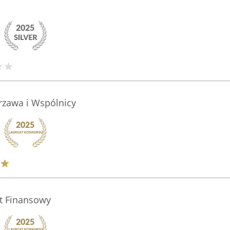
rzawa i Wspólnicy
rt Finansowy