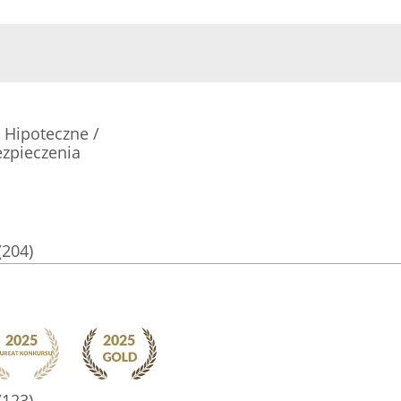
 Hipoteczne /
ezpieczenia
(204)
(123)