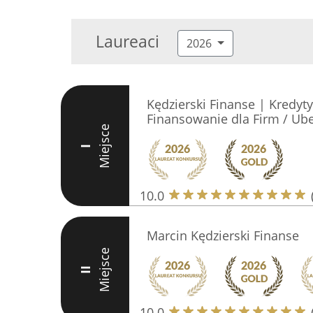
Laureaci
2026
Kędzierski Finanse | Kredyty
Finansowanie dla Firm / Ub
Miejsce
I
10.0
Marcin Kędzierski Finanse
Miejsce
II
10.0