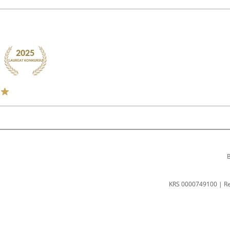
B
KRS 0000749100 | R