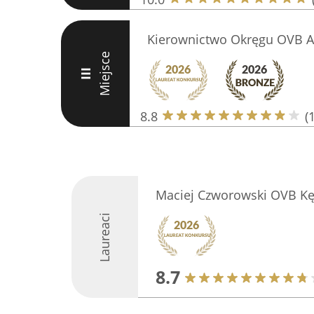
Kierownictwo Okręgu OVB Al
Miejsce
III
8.8
(
Maciej Czworowski OVB K
Laureaci
8.7