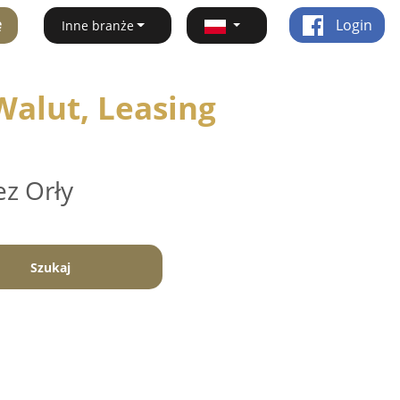
ę
Login
Inne branże
alut, Leasing
ez Orły
Szukaj