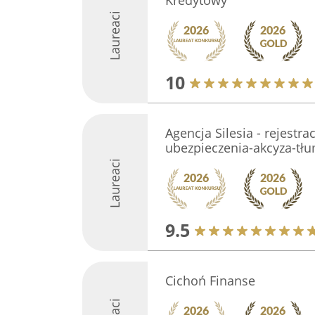
Kredytowy
Laureaci
10
Agencja Silesia - rejestr
ubezpieczenia-akcyza-tł
Laureaci
9.5
Cichoń Finanse