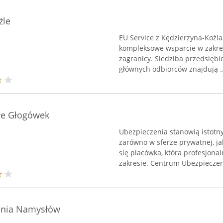
żle
EU Service z Kędzierzyna-Koźla 
kompleksowe wsparcie w zakre
zagranicy. Siedziba przedsiębi
głównych odbiorców znajdują ..
we Głogówek
Ubezpieczenia stanowią istotn
zarówno w sferze prywatnej, j
się placówka, która profesjona
zakresie. Centrum Ubezpieczen
enia Namysłów