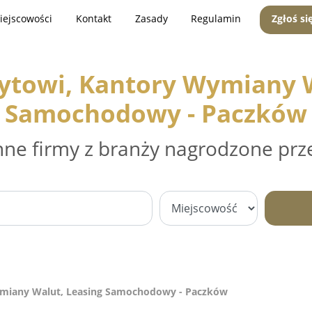
iejscowości
Kontakt
Zasady
Regulamin
Zgłoś si
dytowi, Kantory Wymiany W
Samochodowy - Paczków
nne firmy z branży nagrodzone prz
ymiany Walut, Leasing Samochodowy - Paczków