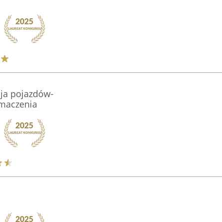
acja pojazdów-
umaczenia