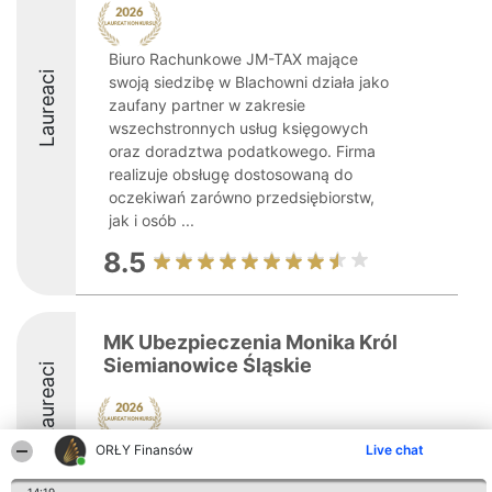
Biuro Rachunkowe JM-TAX mające
Laureaci
swoją siedzibę w Blachowni działa jako
zaufany partner w zakresie
wszechstronnych usług księgowych
oraz doradztwa podatkowego. Firma
realizuje obsługę dostosowaną do
oczekiwań zarówno przedsiębiorstw,
jak i osób ...
8.5
MK Ubezpieczenia Monika Król
Siemianowice Śląskie
Laureaci
ORŁY Finansów
Live chat
8.5