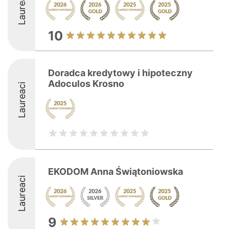
Laureaci
10
Doradca kredytowy i hipoteczny
Adoculos Krosno
Laureaci
EKODOM Anna Świątoniowska
Laureaci
9