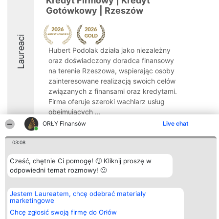
Kredyt Firmowy | Kredyt
Gotówkowy | Rzeszów
Laureaci
Hubert Podolak działa jako niezależny
oraz doświadczony doradca finansowy
na terenie Rzeszowa, wspierając osoby
zainteresowane realizacją swoich celów
związanych z finansami oraz kredytami.
Firma oferuje szeroki wachlarz usług
obejmujących ...
ORŁY Finansów
Live chat
9.4
03:08
Cześć, chętnie Ci pomogę! 🙂 Kliknij proszę w
Organizator plebiscytu
Plebiscyt
Kontakt
odpowiedni temat rozmowy! 🙂
Bright Side Solutions sp. z o.
Laureaci
Kontakt
o. sp. k.
Lista
ul. Ruska 22
wszystkich
Jestem Laureatem, chcę odebrać materiały
Wrocław 50-079
Laureatów
marketingowe
KRS 0000749100 | Regon
Zasady
381313360 | NIP 8943132676
Regulamin
Chcę zgłosić swoją firmę do Orłów
+48 508 492 400
Polityka