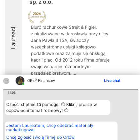
sp. z o.o.
Biuro rachunkowe Streit & Figiel,
Laureaci
zlokalizowane w Jarosławiu przy ulicy
Jana Pawła II 15A, świadczy
wszechstronne usługi księgowo-
podatkowe oraz zajmuje się obsługą
kadr i płac. Od 2012 roku firma oferuje
swoje wsparcie różnorodnym
przedsiębiorstwom, ...
ORŁY Finansów
Live chat
8.7
11:08
Cześć, chętnie Ci pomogę! 🙂 Kliknij proszę w
Organizator plebiscytu
Plebiscyt
Kontakt
odpowiedni temat rozmowy! 🙂
Bright Side Solutions sp. z o.
Laureaci
Kontakt
o. sp. k.
Lista
ul. Ruska 22
wszystkich
Jestem Laureatem, chcę odebrać materiały
Wrocław 50-079
Laureatów
marketingowe
KRS 0000749100 | Regon
Zasady
381313360 | NIP 8943132676
Regulamin
Chcę zgłosić swoją firmę do Orłów
+48 508 492 400
Polityka