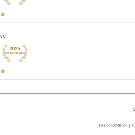
owe
B
KRS 0000749100 | R