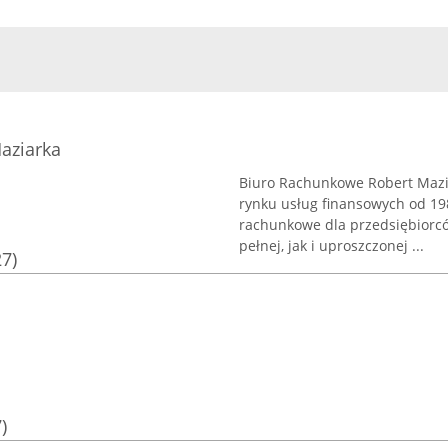
aziarka
Biuro Rachunkowe Robert Mazia
rynku usług finansowych od 19
rachunkowe dla przedsiębiorcó
pełnej, jak i uproszczonej ...
27)
)