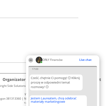
ORŁY Finansów
Live chat
17:03
Cześć, chętnie Ci pomogę! 🙂 Kliknij
Organizator plebiscytu
Plebiscyt
Kontakt
proszę w odpowiedni temat
right Side Solutions sp. z o. o. sp. k.
Laureaci
rozmowy! 🙂
Kontakt
ul. Ruska 22
Lista
Wrocław 50-079
wszystkich
Jestem Laureatem, chcę odebrać
egon 381313360 | NIP 8943132676
Laureatów
materiały marketingowe
+48 508 492 400
Zasady