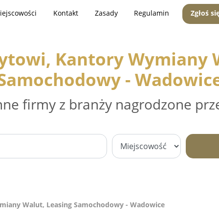
iejscowości
Kontakt
Zasady
Regulamin
Zgłoś si
dytowi, Kantory Wymiany W
Samochodowy - Wadowic
nne firmy z branży nagrodzone prz
ymiany Walut, Leasing Samochodowy - Wadowice