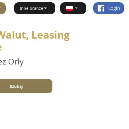
ę
Login
Inne branże
alut, Leasing
e
ez Orły
Szukaj