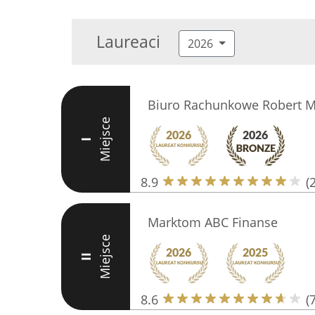
Laureaci
2026
Biuro Rachunkowe Robert M
Miejsce
I
8.9
(
Marktom ABC Finanse
Miejsce
II
8.6
(7