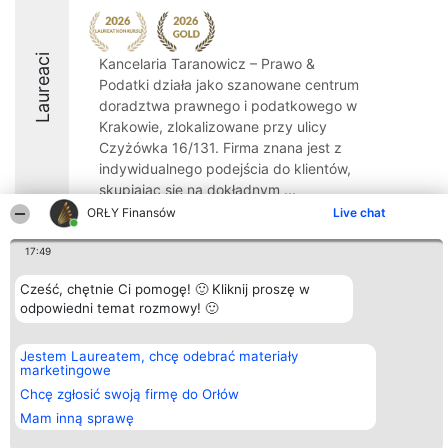
Laureaci
Kancelaria Taranowicz – Prawo &
Podatki działa jako szanowane centrum
doradztwa prawnego i podatkowego w
Krakowie, zlokalizowane przy ulicy
Czyżówka 16/131. Firma znana jest z
indywidualnego podejścia do klientów,
skupiając się na dokładnym ...
ORŁY Finansów
Live chat
9.8
17:49
Cześć, chętnie Ci pomogę! 🙂 Kliknij proszę w
Organizator plebiscytu
Plebiscyt
Kontakt
odpowiedni temat rozmowy! 🙂
Bright Side Solutions sp. z o.
Laureaci
Kontakt
o. sp. k.
Lista
ul. Ruska 22
wszystkich
Jestem Laureatem, chcę odebrać materiały
Wrocław 50-079
Laureatów
marketingowe
KRS 0000749100 | Regon
Zasady
381313360 | NIP 8943132676
Regulamin
Chcę zgłosić swoją firmę do Orłów
+48 508 492 400
Polityka
Mam inną sprawę
Prywatności