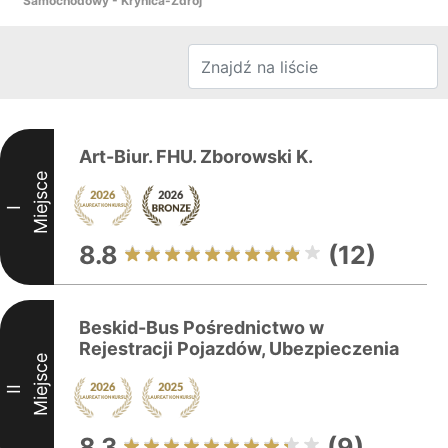
Samochodowy - Krynica-Zdrój
Art-Biur. FHU. Zborowski K.
Miejsce
I
8.8
(12)
Beskid-Bus Pośrednictwo w
Rejestracji Pojazdów, Ubezpieczenia
Miejsce
II
8.3
(9)